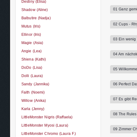
Destiny (Elisa)
01 Ganz gemü
Shadow (Aline)
Balbutire (Nadja)
02 Cups - Rh
Mutus (Iris)
Ellinor (Iris)
03 Ein wenig 
Magie (Asia)
Angie (Lea)
04 Am nächst
Shiena (Kathi)
DoDo (Lisa)
05 Willkommen
Dolli (Laura)
Sandy (Jannika)
06 Perfect Da
Faith (Noemi)
07 Es gibt Re
Willow (Anika)
Karla (Jenny)
08 The Rules
LittleMonster Nigris (Raffaela)
LittleMonster Myosi (Laura)
09 Zimmer Ch
LittleMonster Chromo (Laura F.)