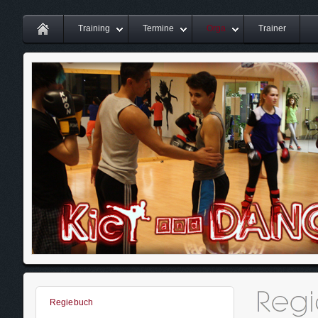
Training
Termine
Orga
Trainer
Regiebuch