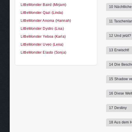
LittleMonster Baird (Mirjam)
10 Nächtlich
LittleMonster Qazi (Linda)
LittleMonster Anoma (Hannah)
11 Taschenla
LittleMonster Dystro (Lisa)
12 Und jetzt?
LittleMonster Yeboa (Karla)
LittleMonster Uveo (Lena)
13 Erwischt!
LittleMonster Elasto (Sonja)
14 Die Besc
15 Shadow ver
16 Diese Wel
17 Destiny
18 Aus dem Ha