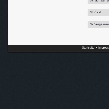
37 Monster S
38 Cast
39 Vergessen 
Startseite
•
Impres